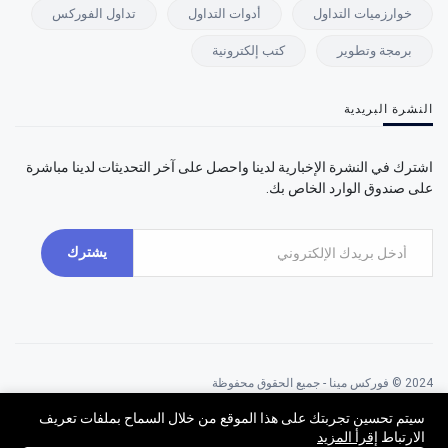
خوارزميات التداول
أدوات التداول
تداول الفوركس
برمجة وتطوير
كتب إلكترونية
النشرة البريدية
اشترك في النشرة الإخبارية لدينا واحصل على آخر التحديثات لدينا مباشرة
على صندوق الوارد الخاص بك.
يشترك
2024 © فوركس مينا - جميع الحقوق محفوظة
برعاية فوركس مينا
سيتم تحسين تجربتك على هذا الموقع من خلال السماح بملفات تعريف
الارتباط
إقرأ المزيد